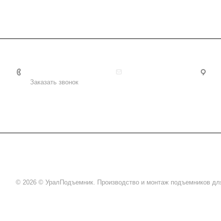
8 (800) 2222-162
info@uralpd.ru
С
Заказать звонок
© 2026 © УралПодъемник. Производство и монтаж подъемников для