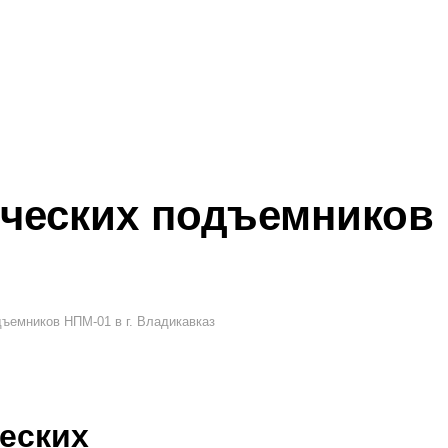
ческих подъемников 
дъемников НПМ-01 в г. Владикавказ
еских